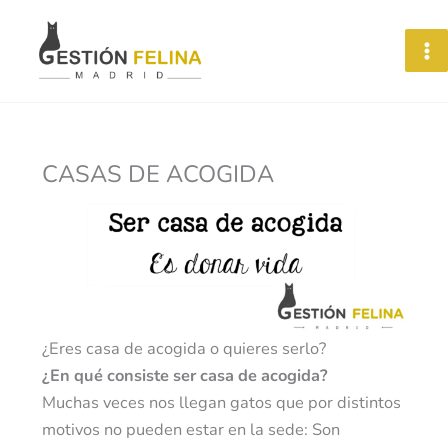
Ir
A
al
r
contenido
c
h
i
CASAS DE ACOGIDA
v
o
s
¿Eres casa de acogida o quieres serlo?
¿En qué consiste ser casa de acogida?
Muchas veces nos llegan gatos que por distintos
motivos no pueden estar en la sede: Son