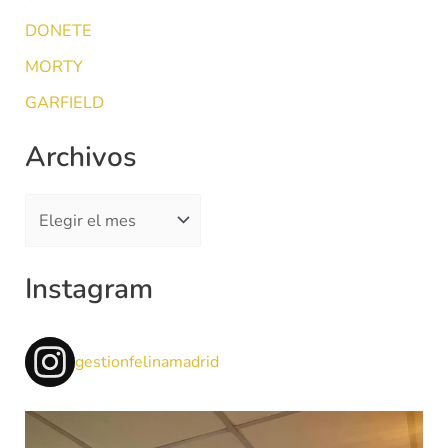
r
DONETE
p
MORTY
o
r
GARFIELD
:
Archivos
Instagram
gestionfelinamadrid