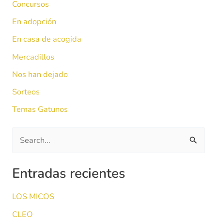
Concursos
En adopción
En casa de acogida
Mercadillos
Nos han dejado
Sorteos
Temas Gatunos
B
u
Entradas recientes
s
c
LOS MICOS
a
CLEO