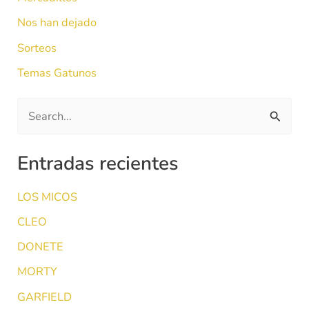
Nos han dejado
Sorteos
Temas Gatunos
B
u
Entradas recientes
s
c
LOS MICOS
a
CLEO
r
DONETE
p
MORTY
o
r
GARFIELD