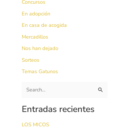
Concursos
En adopción
En casa de acogida
Mercadillos
Nos han dejado
Sorteos
Temas Gatunos
B
u
Entradas recientes
s
c
LOS MICOS