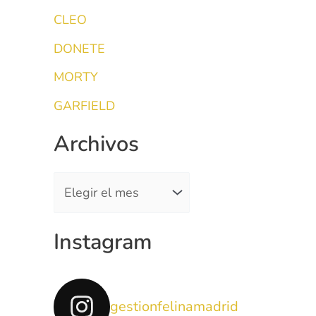
a
CLEO
r
DONETE
p
MORTY
o
GARFIELD
r
:
Archivos
Instagram
gestionfelinamadrid