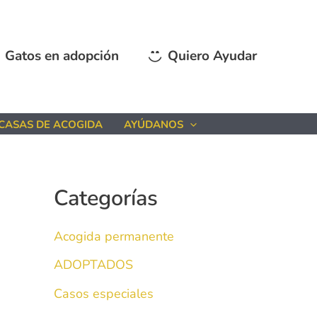
A
r
Gatos en adopción
Quiero Ayudar
c
h
i
CASAS DE ACOGIDA
AYÚDANOS
v
o
s
Categorías
Acogida permanente
ADOPTADOS
Casos especiales